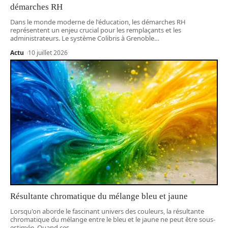
démarches RH
Dans le monde moderne de l'éducation, les démarches RH
représentent un enjeu crucial pour les remplaçants et les
administrateurs. Le système Colibris à Grenoble
…
Actu
10 juillet 2026
Résultante chromatique du mélange bleu et jaune
Lorsqu'on aborde le fascinant univers des couleurs, la résultante
chromatique du mélange entre le bleu et le jaune ne peut être sous-
estimée. Quand ces
…