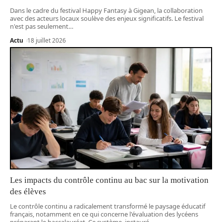
Dans le cadre du festival Happy Fantasy à Gigean, la collaboration
avec des acteurs locaux soulève des enjeux significatifs. Le festival
n'est pas seulement
…
Actu
18 juillet 2026
Les impacts du contrôle continu au bac sur la motivation
des élèves
Le contrôle continu a radicalement transformé le paysage éducatif
français, notamment en ce qui concerne l'évaluation des lycéens
préparant le baccalauréat. Ce système, instauré
…