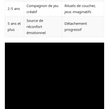
Compagnon de jeu
Rituels de coucher,
2-5 ans
créatif
jeux imaginatifs
Source de
5 ans et
Détachement
réconfort
plus
progressif
émotionnel