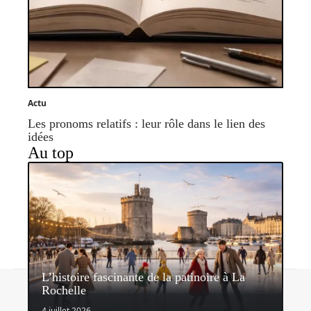
Actu
Les pronoms relatifs : leur rôle dans le lien des
idées
Au top
L’histoire fascinante de la patinoire à La
Contact
Mentions légales
Sitemap
Rochelle
© 2026 | kids-paradise.fr
4 juillet 2026