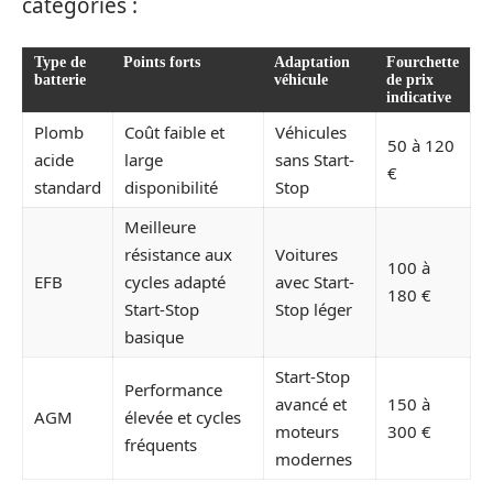
catégories :
Type de
Points forts
Adaptation
Fourchette
batterie
véhicule
de prix
indicative
Plomb
Coût faible et
Véhicules
50 à 120
acide
large
sans Start-
€
standard
disponibilité
Stop
Meilleure
résistance aux
Voitures
100 à
EFB
cycles adapté
avec Start-
180 €
Start-Stop
Stop léger
basique
Start-Stop
Performance
avancé et
150 à
AGM
élevée et cycles
moteurs
300 €
fréquents
modernes