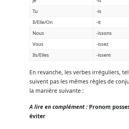
Je
-is
Tu
-is
Il/Elle/On
-it
Nous
-issons
Vous
-issez
Ils/Elles
-issent
En revanche, les verbes irréguliers, tels
suivent pas les mêmes règles de conju
la manière suivante :
A lire en complément :
Pronom possess
éviter