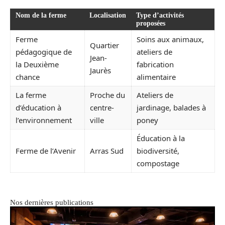
Nom de la ferme
Localisation
Type d’activités
proposées
Ferme
Soins aux animaux,
Quartier
pédagogique de
ateliers de
Jean-
la Deuxième
fabrication
Jaurès
chance
alimentaire
La ferme
Proche du
Ateliers de
d’éducation à
centre-
jardinage, balades à
l’environnement
ville
poney
Éducation à la
Ferme de l’Avenir
Arras Sud
biodiversité,
compostage
Nos dernières publications