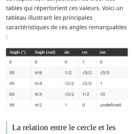
tables qui répertorient ces valeurs. Voici un
tableau illustrant les principales
caractéristiques de ces angles remarquables
:
Angle (°)
Angle (rad)
sin
cos
tan
0
0
0
1
0
30
π/6
1/2
√3/2
√3/3
45
π/4
√2/2
√2/2
1
60
π/3
√3/2
1/2
√3
90
π/2
1
0
undefined
La relation entre le cercle et les