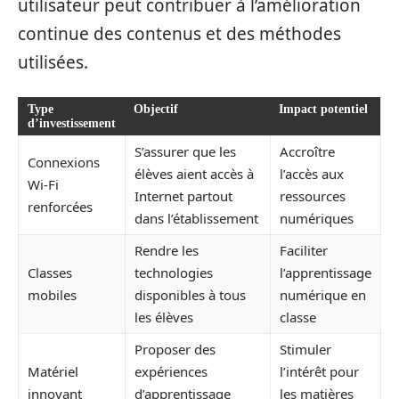
utilisateur peut contribuer à l’amélioration
continue des contenus et des méthodes
utilisées.
Type
Objectif
Impact potentiel
d’investissement
S’assurer que les
Accroître
Connexions
élèves aient accès à
l’accès aux
Wi-Fi
Internet partout
ressources
renforcées
dans l’établissement
numériques
Rendre les
Faciliter
Classes
technologies
l’apprentissage
mobiles
disponibles à tous
numérique en
les élèves
classe
Proposer des
Stimuler
Matériel
expériences
l’intérêt pour
innovant
d’apprentissage
les matières