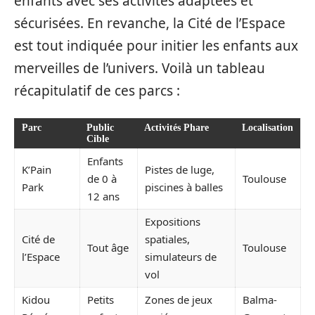
enfants avec ses activités adaptées et
sécurisées. En revanche, la Cité de l’Espace
est tout indiquée pour initier les enfants aux
merveilles de l’univers. Voilà un tableau
récapitulatif de ces parcs :
Parc
Public
Activités Phare
Localisation
Cible
Enfants
K’Pain
Pistes de luge,
de 0 à
Toulouse
Park
piscines à balles
12 ans
Expositions
Cité de
spatiales,
Tout âge
Toulouse
l’Espace
simulateurs de
vol
Kidou
Petits
Zones de jeux
Balma-