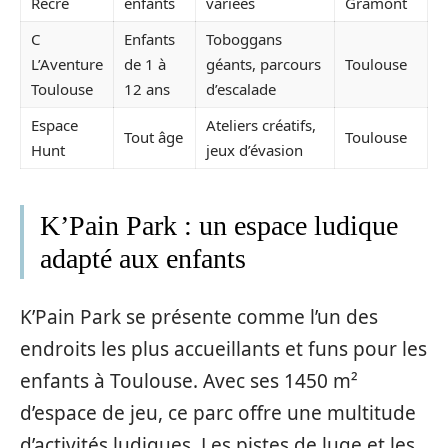
Récré
enfants
variées
Gramont
C
Enfants
Toboggans
L’Aventure
de 1 à
géants, parcours
Toulouse
Toulouse
12 ans
d’escalade
Espace
Ateliers créatifs,
Tout âge
Toulouse
Hunt
jeux d’évasion
K’Pain Park : un espace ludique
adapté aux enfants
K’Pain Park se présente comme l’un des
endroits les plus accueillants et funs pour les
enfants à Toulouse. Avec ses 1450 m²
d’espace de jeu, ce parc offre une multitude
d’activités ludiques. Les pistes de luge et les