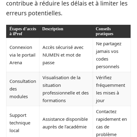
contribue à réduire les délais et à limiter les
erreurs potentielles.
Étapes d’accès
Description
Conseils
à iProf
pratiques
Ne partagez
Connexion
Accès sécurisé avec
jamais vos
via le portail
NUMEN et mot de
codes
Arena
passe
personnels
Visualisation de la
Vérifiez
Consultation
situation
fréquemment
des
professionnelle et des
les mises à
modules
formations
jour
Contactez
Support
Assistance disponible
rapidement en
technique
auprès de l’académie
cas de
local
problème